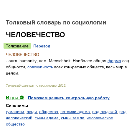
Толковый словарь по социологии
ЧЕЛОВЕЧЕСТВО
Толкование
Перевод
ЧЕЛОВЕЧЕСТВО
- англ. humanity; нем. Menschheit. Наиболее общая
форма
соц.
общности,
совокупность
всех конкретных обществ, весь мир в
целом.
Толковый словарь по социологии
.
2013
.
Игры ⚽
Поможем решить контрольную работу
Синонимы
:
гуманизм
,
люди
,
общество
,
потомки адама
,
род людской
,
род
человеческий
,
сыны адама
,
сыны земли
,
человеческое
общество