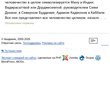
человечество в целом символизируется Ману в Индии;
Ваджрасаттвой или Дорджесемпой, руководителем Семи
Дхиани, в Северном Буддизме; Адамом Кадмоном в Каббале.
Все они представляют все человечество целиком, начало… …
Религиозные термины
© Академик, 2000-2026
18+
Обратная связь:
Техподдержка
,
Реклама на сайте
👣 Путешествия
Экспорт словарей на сайты
, сделанные на PHP,
Joomla,
Drupal,
WordPress, MODx.