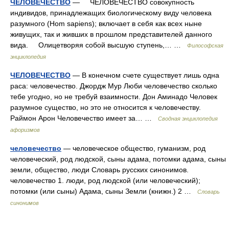
ЧЕЛОВЕЧЕСТВО
— ЧЕЛОВЕЧЕСТВО совокупность
индивидов, принадлежащих биологическому виду человека
разумного (Hom sapiens); включает в себя как всех ныне
живущих, так и живших в прошлом представителей данного
вида. Олицетворяя собой высшую ступень,… …
Философская
энциклопедия
ЧЕЛОВЕЧЕСТВО
— В конечном счете существует лишь одна
раса: человечество. Джордж Мур Люби человечество сколько
тебе угодно, но не требуй взаимности. Дон Аминадо Человек
разумное существо, но это не относится к человечеству.
Раймон Арон Человечество имеет за… …
Сводная энциклопедия
афоризмов
человечество
— человеческое общество, гуманизм, род
человеческий, род людской, сыны адама, потомки адама, сыны
земли, общество, люди Словарь русских синонимов.
человечество 1. люди, род людской (или человеческий);
потомки (или сыны) Адама, сыны Земли (книжн.) 2 …
Словарь
синонимов